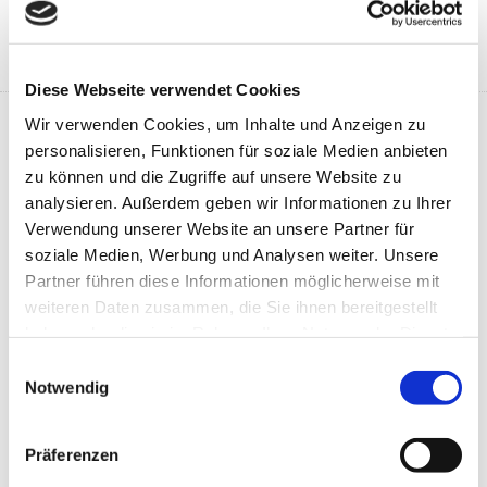
E-Mail:
info@sbw-bauelemente.de
Diese Webseite verwendet Cookies
Wir verwenden Cookies, um Inhalte und Anzeigen zu
Name*
personalisieren, Funktionen für soziale Medien anbieten
zu können und die Zugriffe auf unsere Website zu
analysieren. Außerdem geben wir Informationen zu Ihrer
Verwendung unserer Website an unsere Partner für
E-Mail-Adresse*
soziale Medien, Werbung und Analysen weiter. Unsere
Partner führen diese Informationen möglicherweise mit
weiteren Daten zusammen, die Sie ihnen bereitgestellt
haben oder die sie im Rahmen Ihrer Nutzung der Dienste
Ihre Nachricht*
gesammelt haben.
Einwilligungsauswahl
Notwendig
Präferenzen